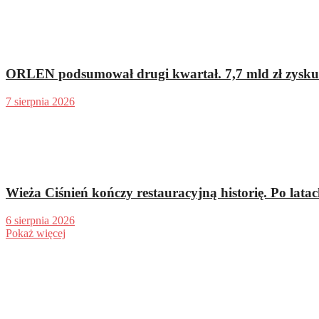
ORLEN podsumował drugi kwartał. 7,7 mld zł zysku n
7 sierpnia 2026
Wieża Ciśnień kończy restauracyjną historię. Po latach
6 sierpnia 2026
Pokaż więcej