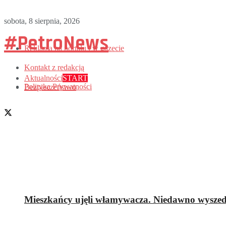
sobota, 8 sierpnia, 2026
#PetroNews
Reklama na portalu i w gazecie
Kontakt z redakcją
Aktualności
START
Polityka Prywatności
Bezpieczeństwo
Mieszkańcy ujęli włamywacza. Niedawno wyszedł