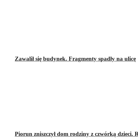
Zawalił się budynek. Fragmenty spadły na ulicę
Piorun zniszczył dom rodziny z czwórką dzieci.