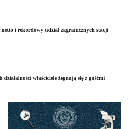
etto i rekordowy udział zagranicznych stacji
 działalności właściciele żegnają się z gośćmi