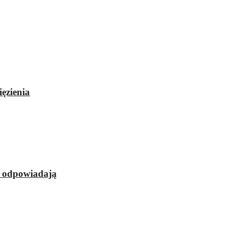
ęzienia
e odpowiadają