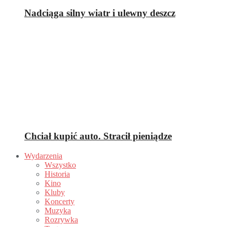
Nadciąga silny wiatr i ulewny deszcz
Chciał kupić auto. Stracił pieniądze
Wydarzenia
Wszystko
Historia
Kino
Kluby
Koncerty
Muzyka
Rozrywka