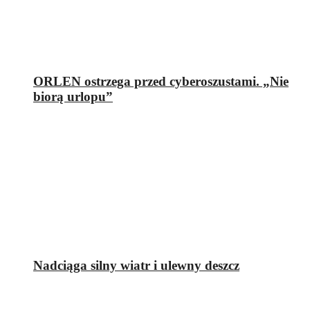
ORLEN ostrzega przed cyberoszustami. „Nie
biorą urlopu”
Nadciąga silny wiatr i ulewny deszcz