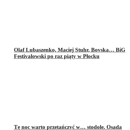
Olaf Lubaszenko, Maciej Stuhr, Bovska… BiG
Festivalowski po raz piąty w Płocku
Tę noc warto przetańczyć w… stodole. Osada