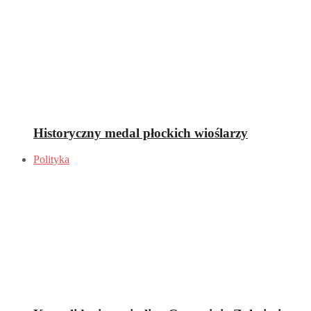
Historyczny medal płockich wioślarzy
Polityka