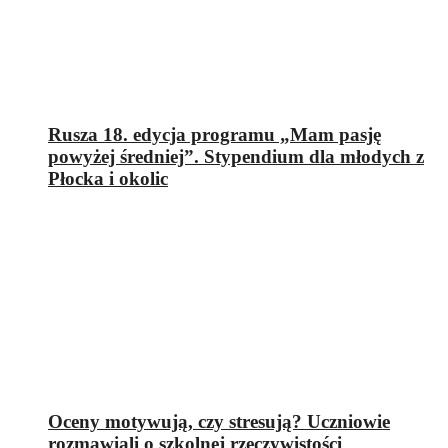
Rusza 18. edycja programu „Mam pasję
powyżej średniej”. Stypendium dla młodych z
Płocka i okolic
Oceny motywują, czy stresują? Uczniowie
rozmawiali o szkolnej rzeczywistości