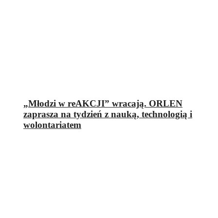
„Młodzi w reAKCJI” wracają. ORLEN
zaprasza na tydzień z nauką, technologią i
wolontariatem