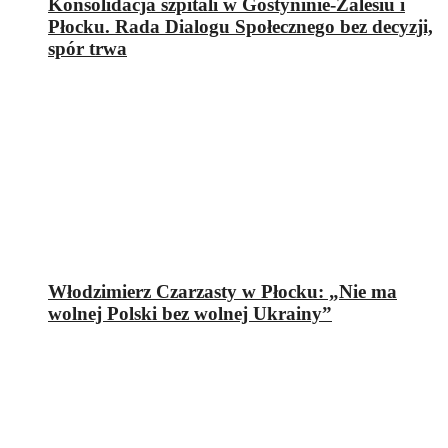
Konsolidacja szpitali w Gostyninie-Zalesiu i
Płocku. Rada Dialogu Społecznego bez decyzji,
spór trwa
Włodzimierz Czarzasty w Płocku: „Nie ma
wolnej Polski bez wolnej Ukrainy”