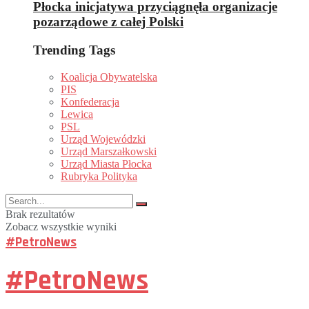
Płocka inicjatywa przyciągnęła organizacje
pozarządowe z całej Polski
Trending Tags
Koalicja Obywatelska
PIS
Konfederacja
Lewica
PSL
Urząd Wojewódzki
Urząd Marszałkowski
Urząd Miasta Płocka
Rubryka Polityka
Brak rezultatów
Zobacz wszystkie wyniki
#PetroNews
#PetroNews