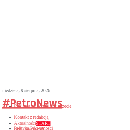
niedziela, 9 sierpnia, 2026
#PetroNews
Reklama na portalu i w gazecie
Kontakt z redakcją
Aktualności
START
Polityka Prywatności
Bezpieczeństwo