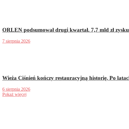
ORLEN podsumował drugi kwartał. 7,7 mld zł zysku n
7 sierpnia 2026
Wieża Ciśnień kończy restauracyjną historię. Po latach
6 sierpnia 2026
Pokaż więcej