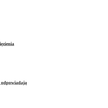
ęzienia
e odpowiadają