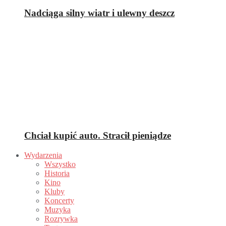
Nadciąga silny wiatr i ulewny deszcz
Chciał kupić auto. Stracił pieniądze
Wydarzenia
Wszystko
Historia
Kino
Kluby
Koncerty
Muzyka
Rozrywka