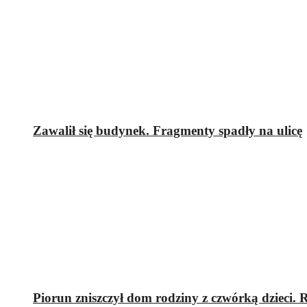
Zawalił się budynek. Fragmenty spadły na ulicę
Piorun zniszczył dom rodziny z czwórką dzieci.