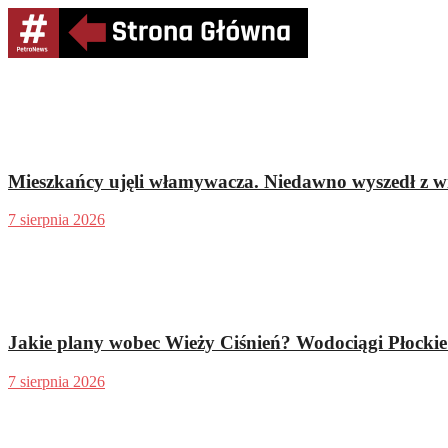
Mieszkańcy ujęli włamywacza. Niedawno wyszedł z wi
7 sierpnia 2026
Jakie plany wobec Wieży Ciśnień? Wodociągi Płocki
7 sierpnia 2026