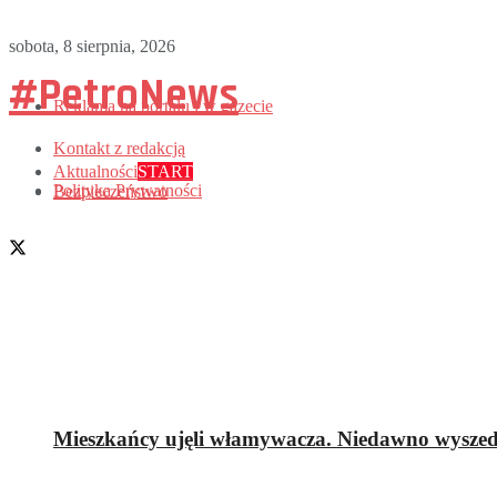
sobota, 8 sierpnia, 2026
#PetroNews
Reklama na portalu i w gazecie
Kontakt z redakcją
Aktualności
START
Polityka Prywatności
Bezpieczeństwo
Mieszkańcy ujęli włamywacza. Niedawno wyszedł