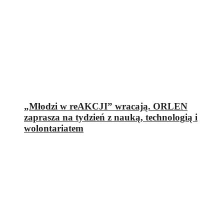
„Młodzi w reAKCJI” wracają. ORLEN
zaprasza na tydzień z nauką, technologią i
wolontariatem