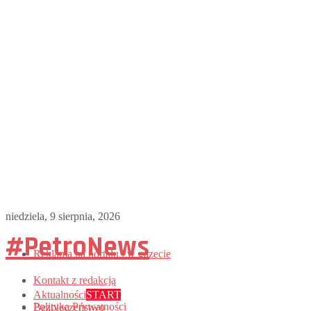
niedziela, 9 sierpnia, 2026
#PetroNews
Reklama na portalu i w gazecie
Kontakt z redakcją
Aktualności
START
Polityka Prywatności
Bezpieczeństwo