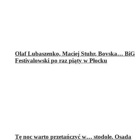
Olaf Lubaszenko, Maciej Stuhr, Bovska… BiG
Festivalowski po raz piąty w Płocku
Tę noc warto przetańczyć w… stodole. Osada