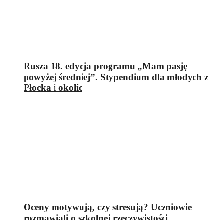
Rusza 18. edycja programu „Mam pasję
powyżej średniej”. Stypendium dla młodych z
Płocka i okolic
Oceny motywują, czy stresują? Uczniowie
rozmawiali o szkolnej rzeczywistości