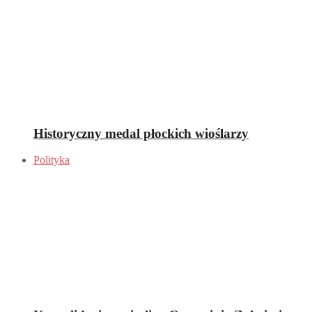
Historyczny medal płockich wioślarzy
Polityka