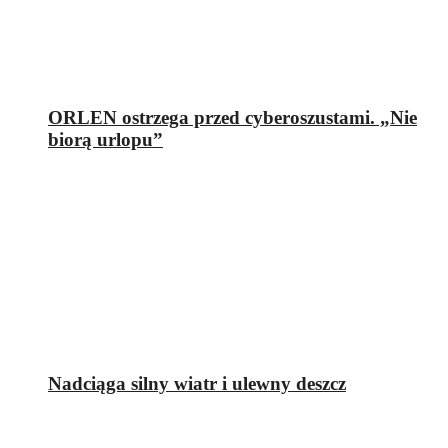
ORLEN ostrzega przed cyberoszustami. „Nie
biorą urlopu”
Nadciąga silny wiatr i ulewny deszcz