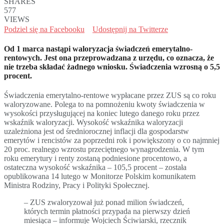
SHARES
577
VIEWS
Podziel się na Facebooku
Udostępnij na Twitterze
Od 1 marca nastąpi waloryzacja świadczeń emerytalno-
rentowych. Jest ona przeprowadzana z urzędu, co oznacza, że
nie trzeba składać żadnego wniosku. Świadczenia wzrosną o 5,5
procent.
Świadczenia emerytalno-rentowe wypłacane przez ZUS są co roku
waloryzowane. Polega to na pomnożeniu kwoty świadczenia w
wysokości przysługującej na koniec lutego danego roku przez
wskaźnik waloryzacji. Wysokość wskaźnika waloryzacji
uzależniona jest od średniorocznej inflacji dla gospodarstw
emerytów i rencistów za poprzedni rok i powiększony o co najmniej
20 proc. realnego wzrostu przeciętnego wynagrodzenia. W tym
roku emerytury i renty zostaną podniesione procentowo, a
ostateczna wysokość wskaźnika – 105,5 procent – została
opublikowana 14 lutego w Monitorze Polskim komunikatem
Ministra Rodziny, Pracy i Polityki Społecznej.
– ZUS zwaloryzował już ponad milion świadczeń,
których termin płatności przypada na pierwszy dzień
miesiąca – informuje Wojciech Ściwiarski, rzecznik