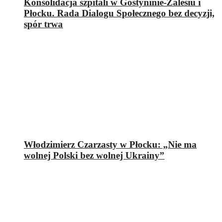
Konsolidacja szpitali w Gostyninie-Zalesiu i
Płocku. Rada Dialogu Społecznego bez decyzji,
spór trwa
Włodzimierz Czarzasty w Płocku: „Nie ma
wolnej Polski bez wolnej Ukrainy”