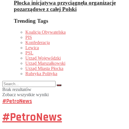
Płocka inicjatywa przyciągnęła organizacje
pozarządowe z całej Polski
Trending Tags
Koalicja Obywatelska
PIS
Konfederacja
Lewica
PSL
Urząd Wojewódzki
Urząd Marszałkowski
Urząd Miasta Płocka
Rubryka Polityka
Brak rezultatów
Zobacz wszystkie wyniki
#PetroNews
#PetroNews