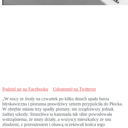
Podziel się na Facebooku
Udostępnij na Twitterze
„W nocy ze środy na czwartek po kilku dniach upału burza
błyskawiczna i piorunna prawdziwy szturm przypuściła do Płocka.
W obrębie miasta trzy spadły pioruny, nie zrządziwszy jednak
żadnej szkody. Straszliwa ta kanonada tak silne powodowała
wstrząśnienia, że mury drżały, a wszyscy mieszkańcy ze snu
zbudzeni, z przerażeniem i obawą oczekiwali końca tego