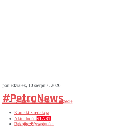
poniedziałek, 10 sierpnia, 2026
#PetroNews
Reklama na portalu i w gazecie
Kontakt z redakcją
Aktualności
START
Polityka Prywatności
Bezpieczeństwo