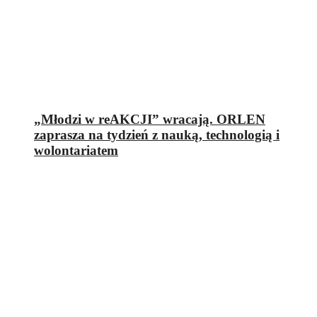
„Młodzi w reAKCJI” wracają. ORLEN
zaprasza na tydzień z nauką, technologią i
wolontariatem