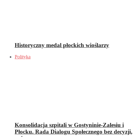
Historyczny medal płockich wioślarzy
Polityka
Konsolidacja szpitali w Gostyninie-Zalesiu i
Płocku. Rada Dialogu Społecznego bez decyzji,