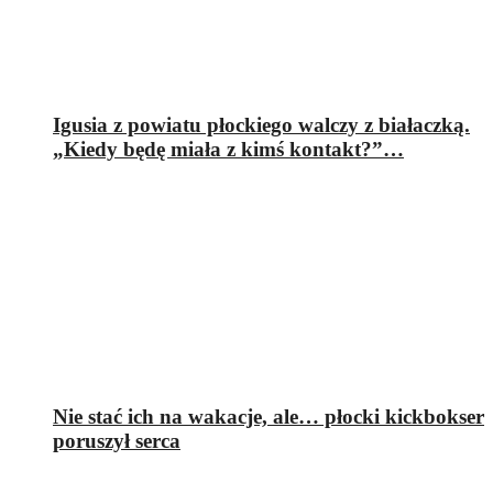
Igusia z powiatu płockiego walczy z białaczką.
„Kiedy będę miała z kimś kontakt?”…
Nie stać ich na wakacje, ale… płocki kickbokser
poruszył serca