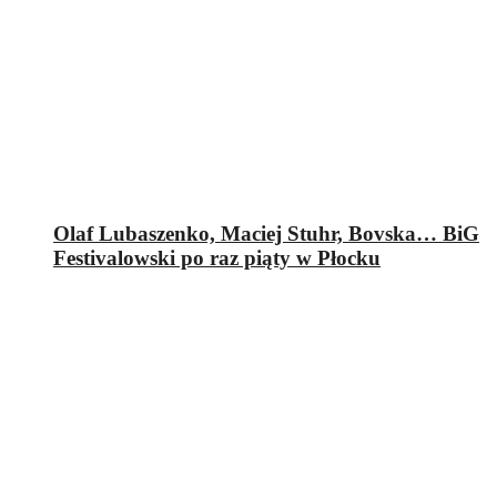
Olaf Lubaszenko, Maciej Stuhr, Bovska… BiG
Festivalowski po raz piąty w Płocku