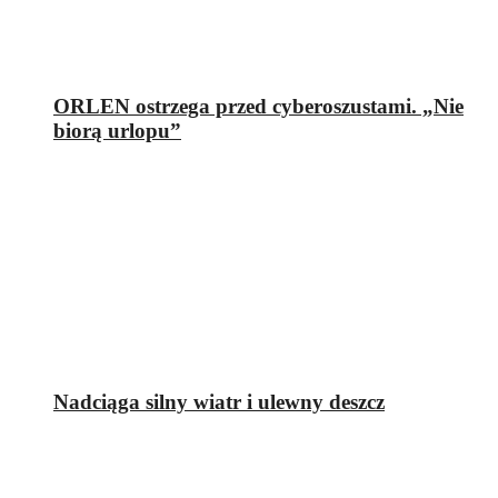
ORLEN ostrzega przed cyberoszustami. „Nie
biorą urlopu”
Nadciąga silny wiatr i ulewny deszcz