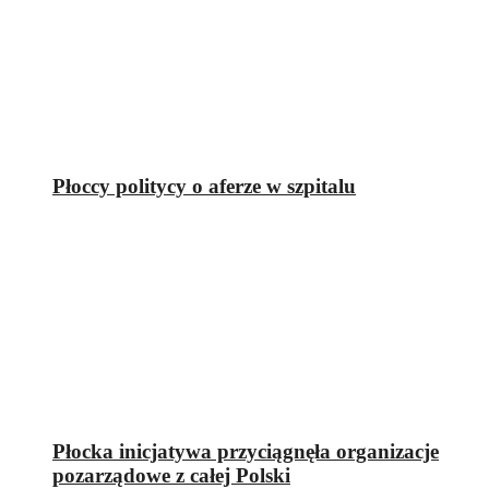
Płoccy politycy o aferze w szpitalu
Płocka inicjatywa przyciągnęła organizacje
pozarządowe z całej Polski