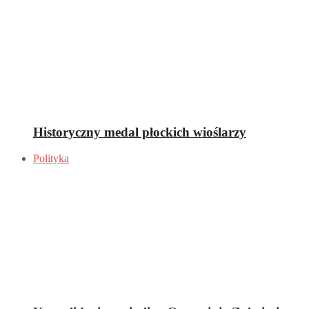
Historyczny medal płockich wioślarzy
Polityka