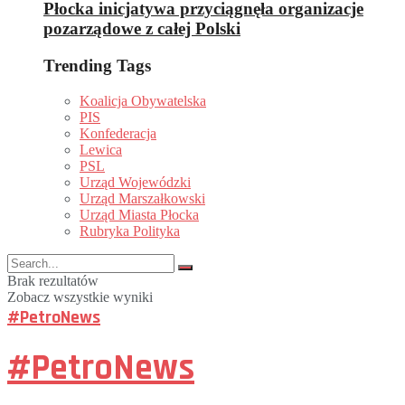
Płocka inicjatywa przyciągnęła organizacje
pozarządowe z całej Polski
Trending Tags
Koalicja Obywatelska
PIS
Konfederacja
Lewica
PSL
Urząd Wojewódzki
Urząd Marszałkowski
Urząd Miasta Płocka
Rubryka Polityka
Brak rezultatów
Zobacz wszystkie wyniki
#PetroNews
#PetroNews