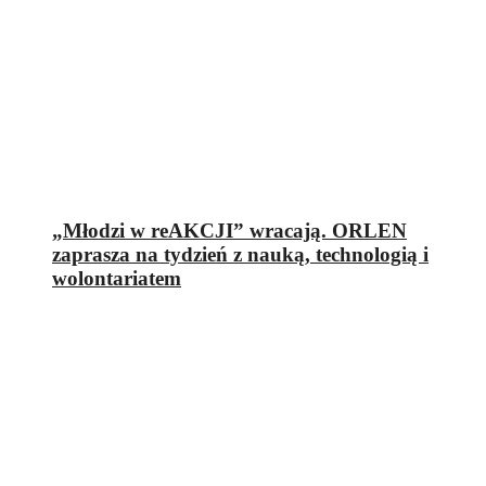
„Młodzi w reAKCJI” wracają. ORLEN
zaprasza na tydzień z nauką, technologią i
wolontariatem