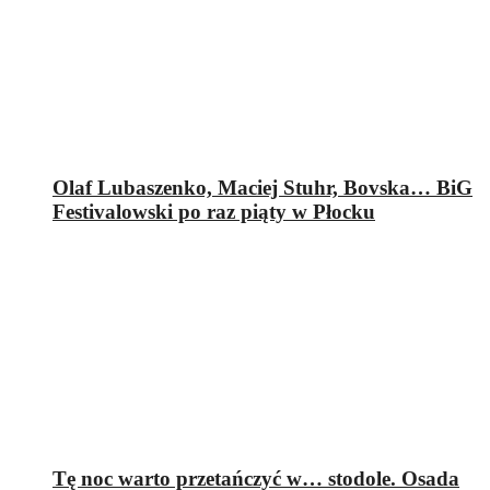
Olaf Lubaszenko, Maciej Stuhr, Bovska… BiG
Festivalowski po raz piąty w Płocku
Tę noc warto przetańczyć w… stodole. Osada