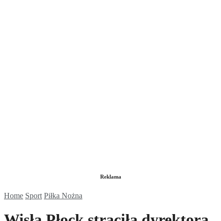
Reklama
Home
Sport
Piłka Nożna
Wisła Płock straciła dyrektora