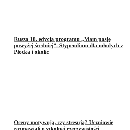
Rusza 18. edycja programu „Mam pasję
powyżej średniej”. Stypendium dla młodych z
Płocka i okolic
Oceny motywują, czy stresują? Uczniowie
rozmawiali o szkolnej rzeczywistości