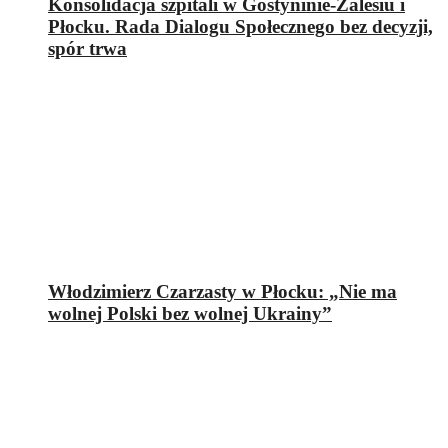
Konsolidacja szpitali w Gostyninie-Zalesiu i
Płocku. Rada Dialogu Społecznego bez decyzji,
spór trwa
Włodzimierz Czarzasty w Płocku: „Nie ma
wolnej Polski bez wolnej Ukrainy”