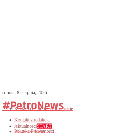
sobota, 8 sierpnia, 2026
#PetroNews
Reklama na portalu i w gazecie
Kontakt z redakcją
Aktualności
START
Polityka Prywatności
Bezpieczeństwo