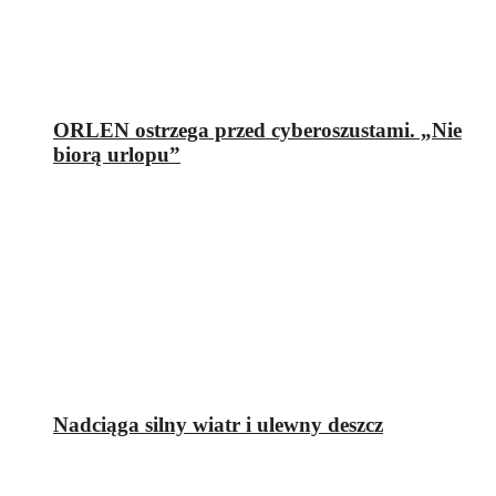
ORLEN ostrzega przed cyberoszustami. „Nie
biorą urlopu”
Nadciąga silny wiatr i ulewny deszcz