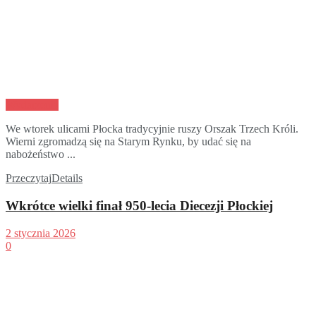
Wydarzenia
We wtorek ulicami Płocka tradycyjnie ruszy Orszak Trzech Króli.
Wierni zgromadzą się na Starym Rynku, by udać się na
nabożeństwo ...
Przeczytaj
Details
Wkrótce wielki finał 950-lecia Diecezji Płockiej
2 stycznia 2026
0