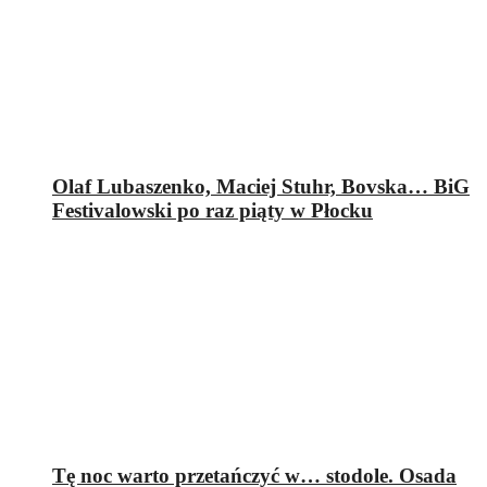
Olaf Lubaszenko, Maciej Stuhr, Bovska… BiG
Festivalowski po raz piąty w Płocku
Tę noc warto przetańczyć w… stodole. Osada