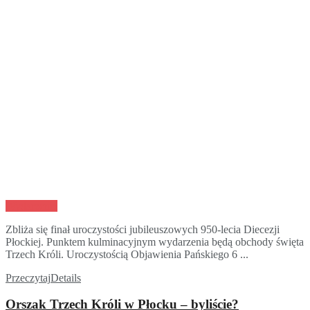
Wydarzenia
Zbliża się finał uroczystości jubileuszowych 950-lecia Diecezji
Płockiej. Punktem kulminacyjnym wydarzenia będą obchody święta
Trzech Króli. Uroczystością Objawienia Pańskiego 6 ...
Przeczytaj
Details
Orszak Trzech Króli w Płocku – byliście?