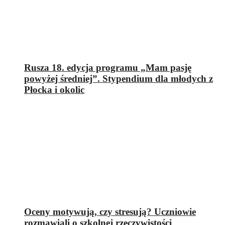
Rusza 18. edycja programu „Mam pasję
powyżej średniej”. Stypendium dla młodych z
Płocka i okolic
Oceny motywują, czy stresują? Uczniowie
rozmawiali o szkolnej rzeczywistości