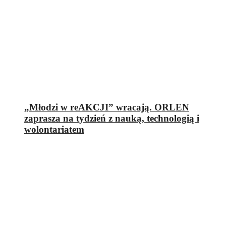
„Młodzi w reAKCJI” wracają. ORLEN
zaprasza na tydzień z nauką, technologią i
wolontariatem