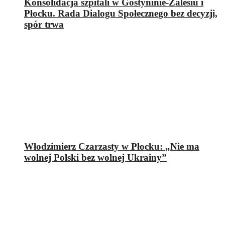
Konsolidacja szpitali w Gostyninie-Zalesiu i
Płocku. Rada Dialogu Społecznego bez decyzji,
spór trwa
Włodzimierz Czarzasty w Płocku: „Nie ma
wolnej Polski bez wolnej Ukrainy”