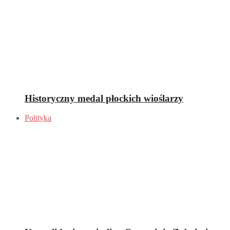
Historyczny medal płockich wioślarzy
Polityka