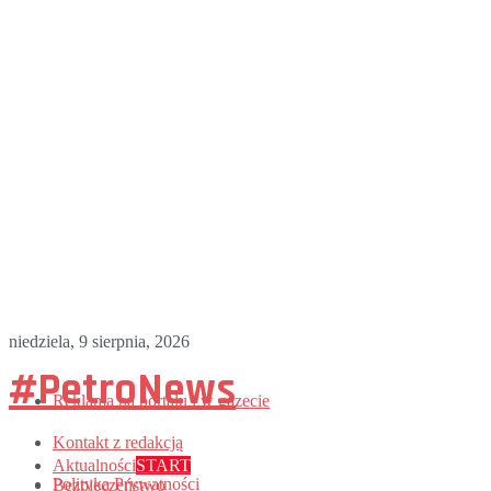
niedziela, 9 sierpnia, 2026
#PetroNews
Reklama na portalu i w gazecie
Kontakt z redakcją
Aktualności
START
Polityka Prywatności
Bezpieczeństwo