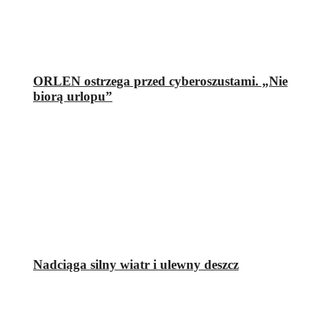
ORLEN ostrzega przed cyberoszustami. „Nie
biorą urlopu”
Nadciąga silny wiatr i ulewny deszcz