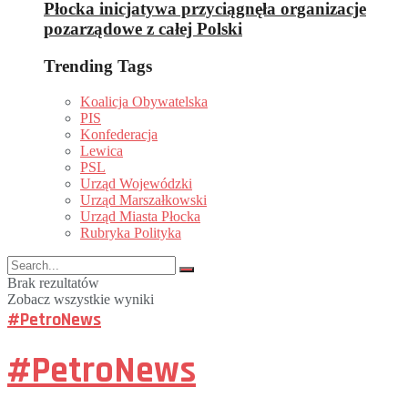
Płocka inicjatywa przyciągnęła organizacje
pozarządowe z całej Polski
Trending Tags
Koalicja Obywatelska
PIS
Konfederacja
Lewica
PSL
Urząd Wojewódzki
Urząd Marszałkowski
Urząd Miasta Płocka
Rubryka Polityka
Brak rezultatów
Zobacz wszystkie wyniki
#PetroNews
#PetroNews