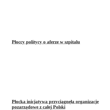
Płoccy politycy o aferze w szpitalu
Płocka inicjatywa przyciągnęła organizacje
pozarządowe z całej Polski