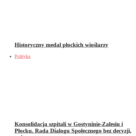
Historyczny medal płockich wioślarzy
Polityka
Konsolidacja szpitali w Gostyninie-Zalesiu i
Płocku. Rada Dialogu Społecznego bez decyzji,