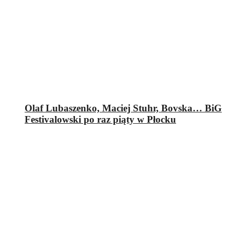
Olaf Lubaszenko, Maciej Stuhr, Bovska… BiG
Festivalowski po raz piąty w Płocku