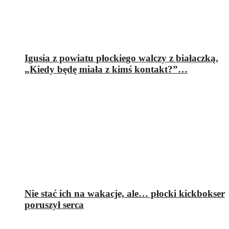
Igusia z powiatu płockiego walczy z białaczką.
„Kiedy będę miała z kimś kontakt?”…
Nie stać ich na wakacje, ale… płocki kickbokser
poruszył serca