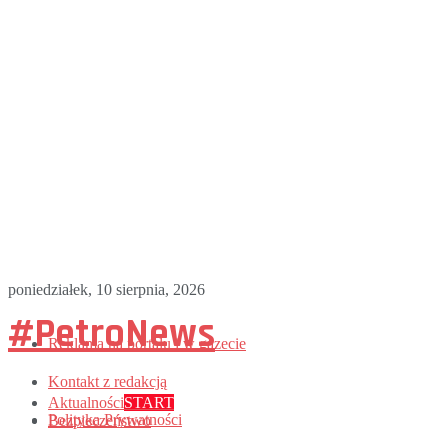
poniedziałek, 10 sierpnia, 2026
#PetroNews
Reklama na portalu i w gazecie
Kontakt z redakcją
Aktualności
START
Polityka Prywatności
Bezpieczeństwo