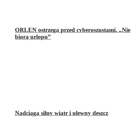
ORLEN ostrzega przed cyberoszustami. „Nie
biorą urlopu”
Nadciąga silny wiatr i ulewny deszcz