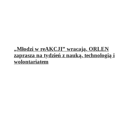
„Młodzi w reAKCJI” wracają. ORLEN
zaprasza na tydzień z nauką, technologią i
wolontariatem