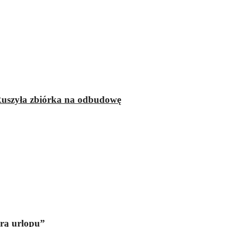
 Ruszyła zbiórka na odbudowę
orą urlopu”