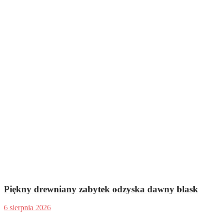
Piękny drewniany zabytek odzyska dawny blask
6 sierpnia 2026