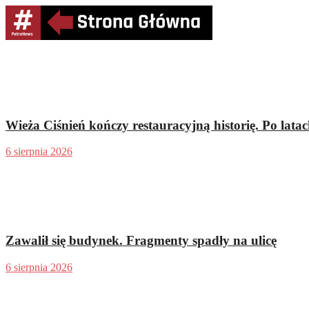
Wieża Ciśnień kończy restauracyjną historię. Po latach
6 sierpnia 2026
Zawalił się budynek. Fragmenty spadły na ulicę
6 sierpnia 2026