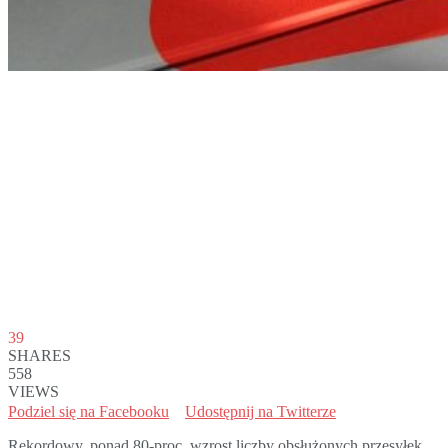
39
SHARES
558
VIEWS
Podziel się na Facebooku
Udostępnij na Twitterze
Rekordowy, ponad 80-proc. wzrost liczby obsłużonych przesyłek