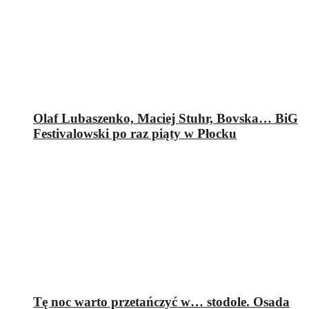
Olaf Lubaszenko, Maciej Stuhr, Bovska… BiG
Festivalowski po raz piąty w Płocku
Tę noc warto przetańczyć w… stodole. Osada