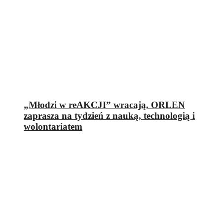
„Młodzi w reAKCJI” wracają. ORLEN
zaprasza na tydzień z nauką, technologią i
wolontariatem