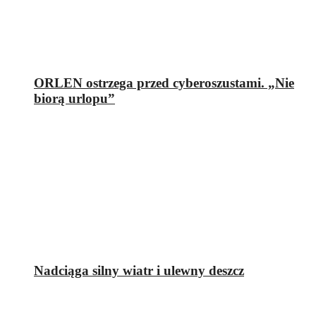
ORLEN ostrzega przed cyberoszustami. „Nie
biorą urlopu”
Nadciąga silny wiatr i ulewny deszcz