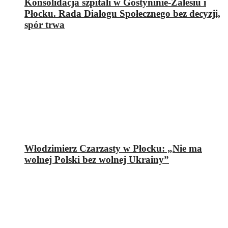
Konsolidacja szpitali w Gostyninie-Zalesiu i
Płocku. Rada Dialogu Społecznego bez decyzji,
spór trwa
Włodzimierz Czarzasty w Płocku: „Nie ma
wolnej Polski bez wolnej Ukrainy”