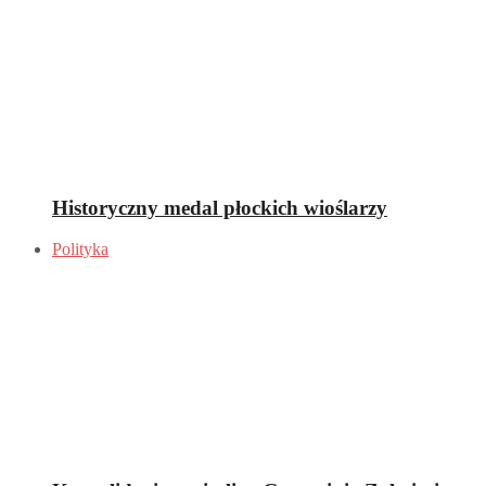
Historyczny medal płockich wioślarzy
Polityka