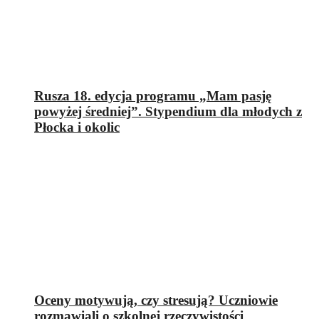
Rusza 18. edycja programu „Mam pasję
powyżej średniej”. Stypendium dla młodych z
Płocka i okolic
Oceny motywują, czy stresują? Uczniowie
rozmawiali o szkolnej rzeczywistości