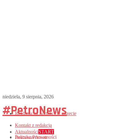
niedziela, 9 sierpnia, 2026
#PetroNews
Reklama na portalu i w gazecie
Kontakt z redakcją
Aktualności
START
Polityka Prywatności
Bezpieczeństwo