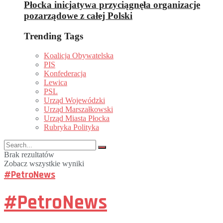
Płocka inicjatywa przyciągnęła organizacje
pozarządowe z całej Polski
Trending Tags
Koalicja Obywatelska
PIS
Konfederacja
Lewica
PSL
Urząd Wojewódzki
Urząd Marszałkowski
Urząd Miasta Płocka
Rubryka Polityka
Brak rezultatów
Zobacz wszystkie wyniki
#PetroNews
#PetroNews