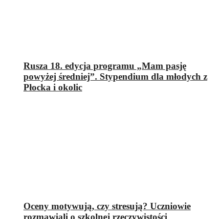
Rusza 18. edycja programu „Mam pasję
powyżej średniej”. Stypendium dla młodych z
Płocka i okolic
Oceny motywują, czy stresują? Uczniowie
rozmawiali o szkolnej rzeczywistości