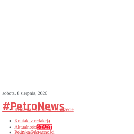
sobota, 8 sierpnia, 2026
#PetroNews
Reklama na portalu i w gazecie
Kontakt z redakcją
Aktualności
START
Polityka Prywatności
Bezpieczeństwo