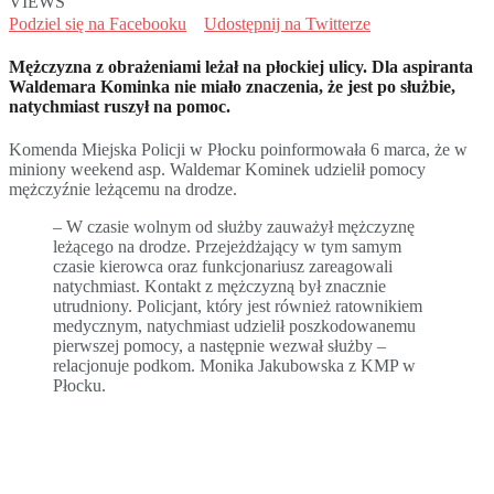
VIEWS
Podziel się na Facebooku
Udostępnij na Twitterze
Mężczyzna z obrażeniami leżał na płockiej ulicy. Dla aspiranta
Waldemara Kominka nie miało znaczenia, że jest po służbie,
natychmiast ruszył na pomoc.
Komenda Miejska Policji w Płocku poinformowała 6 marca, że w
miniony weekend asp. Waldemar Kominek udzielił pomocy
mężczyźnie leżącemu na drodze.
– W czasie wolnym od służby zauważył mężczyznę
leżącego na drodze. Przejeżdżający w tym samym
czasie kierowca oraz funkcjonariusz zareagowali
natychmiast. Kontakt z mężczyzną był znacznie
utrudniony. Policjant, który jest również ratownikiem
medycznym, natychmiast udzielił poszkodowanemu
pierwszej pomocy, a następnie wezwał służby –
relacjonuje podkom. Monika Jakubowska z KMP w
Płocku.