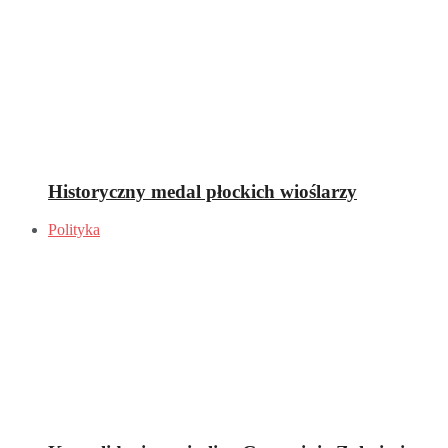
Historyczny medal płockich wioślarzy
Polityka