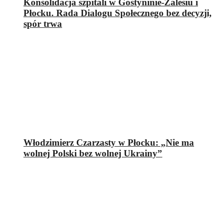
Konsolidacja szpitali w Gostyninie-Zalesiu i
Płocku. Rada Dialogu Społecznego bez decyzji,
spór trwa
Włodzimierz Czarzasty w Płocku: „Nie ma
wolnej Polski bez wolnej Ukrainy”