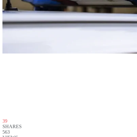
39
SHARES
563