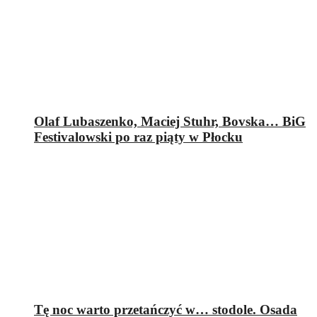
Olaf Lubaszenko, Maciej Stuhr, Bovska… BiG
Festivalowski po raz piąty w Płocku
Tę noc warto przetańczyć w… stodole. Osada