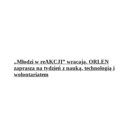
„Młodzi w reAKCJI” wracają. ORLEN
zaprasza na tydzień z nauką, technologią i
wolontariatem