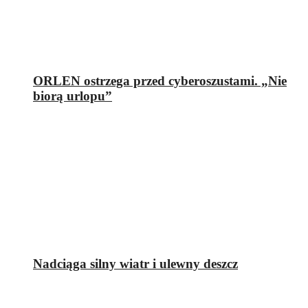
ORLEN ostrzega przed cyberoszustami. „Nie
biorą urlopu”
Nadciąga silny wiatr i ulewny deszcz