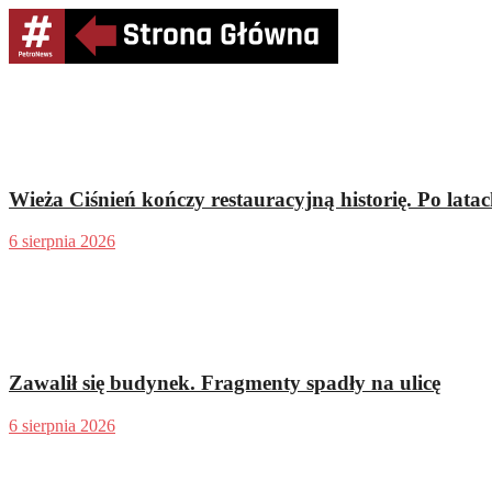
Wieża Ciśnień kończy restauracyjną historię. Po latach
6 sierpnia 2026
Zawalił się budynek. Fragmenty spadły na ulicę
6 sierpnia 2026