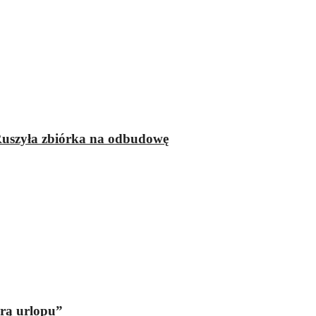
 Ruszyła zbiórka na odbudowę
orą urlopu”