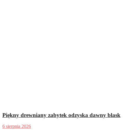
Piękny drewniany zabytek odzyska dawny blask
6 sierpnia 2026