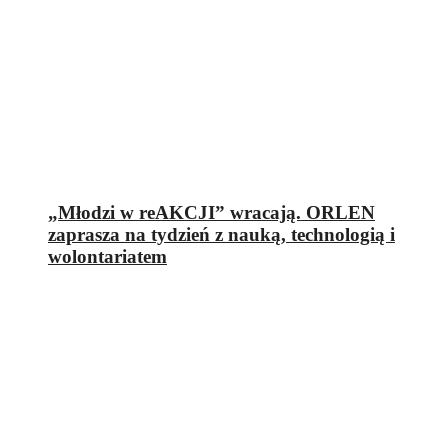
„Młodzi w reAKCJI” wracają. ORLEN
zaprasza na tydzień z nauką, technologią i
wolontariatem