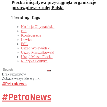
Płocka inicjatywa przyciągnęła organizacje
pozarządowe z całej Polski
Trending Tags
Koalicja Obywatelska
PIS
Konfederacja
Lewica
PSL
Urząd Wojewódzki
Urząd Marszałkowski
Urząd Miasta Płocka
Rubryka Polityka
Brak rezultatów
Zobacz wszystkie wyniki
#PetroNews
#PetroNews