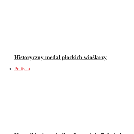
Historyczny medal płockich wioślarzy
Polityka