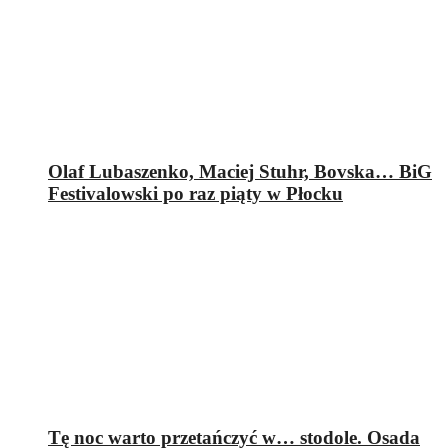
Olaf Lubaszenko, Maciej Stuhr, Bovska… BiG
Festivalowski po raz piąty w Płocku
Tę noc warto przetańczyć w… stodole. Osada