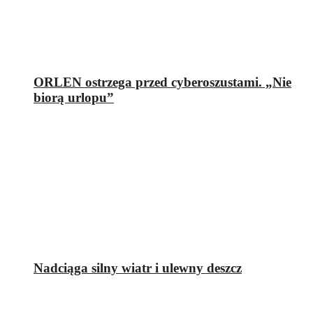
ORLEN ostrzega przed cyberoszustami. „Nie
biorą urlopu”
Nadciąga silny wiatr i ulewny deszcz