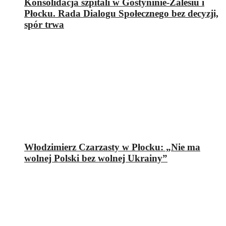
Konsolidacja szpitali w Gostyninie-Zalesiu i
Płocku. Rada Dialogu Społecznego bez decyzji,
spór trwa
Włodzimierz Czarzasty w Płocku: „Nie ma
wolnej Polski bez wolnej Ukrainy”