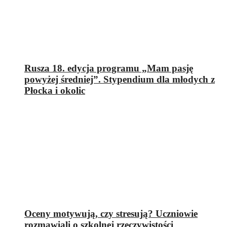
Rusza 18. edycja programu „Mam pasję
powyżej średniej”. Stypendium dla młodych z
Płocka i okolic
Oceny motywują, czy stresują? Uczniowie
rozmawiali o szkolnej rzeczywistości