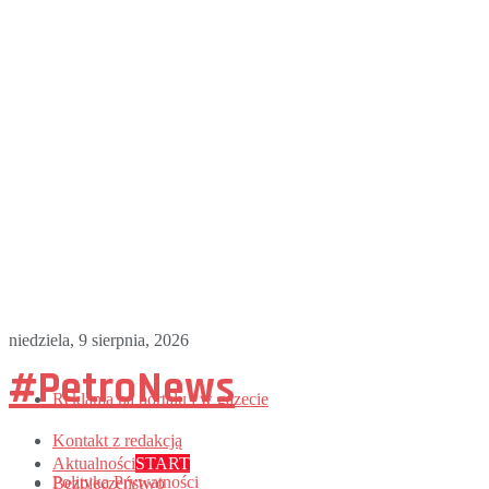
niedziela, 9 sierpnia, 2026
#PetroNews
Reklama na portalu i w gazecie
Kontakt z redakcją
Aktualności
START
Polityka Prywatności
Bezpieczeństwo