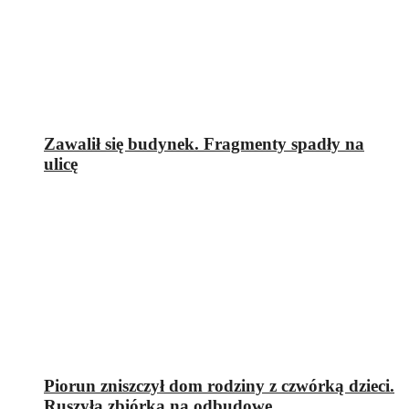
Zawalił się budynek. Fragmenty spadły na
ulicę
Piorun zniszczył dom rodziny z czwórką dzieci.
Ruszyła zbiórka na odbudowę