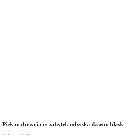
Piękny drewniany zabytek odzyska dawny blask