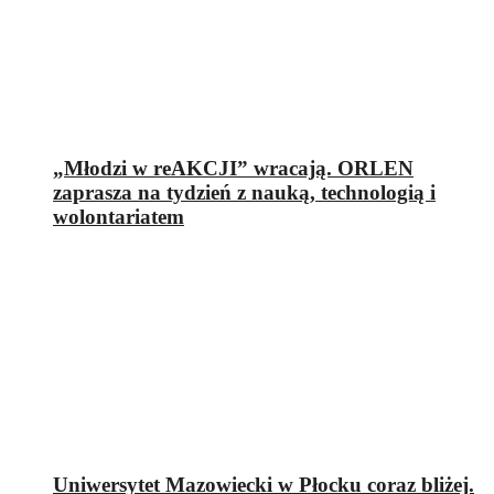
„Młodzi w reAKCJI” wracają. ORLEN
zaprasza na tydzień z nauką, technologią i
wolontariatem
Uniwersytet Mazowiecki w Płocku coraz bliżej.