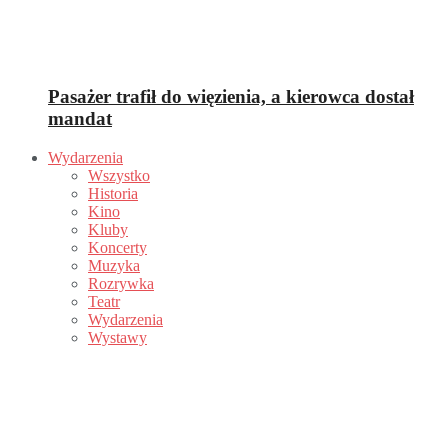
Pasażer trafił do więzienia, a kierowca dostał
mandat
Wydarzenia
Wszystko
Historia
Kino
Kluby
Koncerty
Muzyka
Rozrywka
Teatr
Wydarzenia
Wystawy