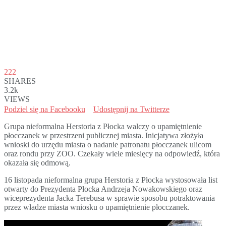
222
SHARES
3.2k
VIEWS
Podziel się na Facebooku
Udostępnij na Twitterze
Grupa nieformalna Herstoria z Płocka walczy o upamiętnienie
płocczanek w przestrzeni publicznej miasta. Inicjatywa złożyła
wnioski do urzędu miasta o nadanie patronatu płocczanek ulicom
oraz rondu przy ZOO. Czekały wiele miesięcy na odpowiedź, która
okazała się odmową.
16 listopada nieformalna grupa Herstoria z Płocka wystosowała list
otwarty do Prezydenta Płocka Andrzeja Nowakowskiego oraz
wiceprezydenta Jacka Terebusa w sprawie sposobu potraktowania
przez władze miasta wniosku o upamiętnienie płocczanek.