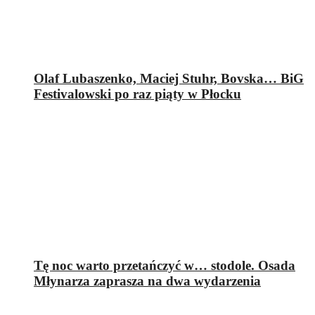
Olaf Lubaszenko, Maciej Stuhr, Bovska… BiG
Festivalowski po raz piąty w Płocku
Tę noc warto przetańczyć w… stodole. Osada
Młynarza zaprasza na dwa wydarzenia