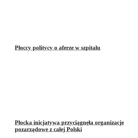
Płoccy politycy o aferze w szpitalu
Płocka inicjatywa przyciągnęła organizacje
pozarządowe z całej Polski