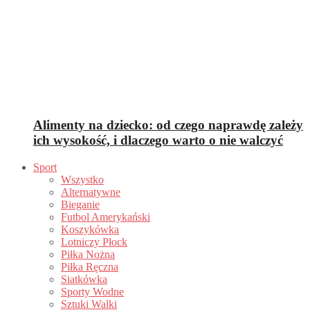
Alimenty na dziecko: od czego naprawdę zależy
ich wysokość, i dlaczego warto o nie walczyć
Sport
Wszystko
Alternatywne
Bieganie
Futbol Amerykański
Koszykówka
Lotniczy Płock
Piłka Nożna
Piłka Ręczna
Siatkówka
Sporty Wodne
Sztuki Walki