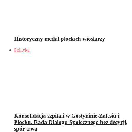
Historyczny medal płockich wioślarzy
Polityka
Konsolidacja szpitali w Gostyninie-Zalesiu i
Płocku. Rada Dialogu Społecznego bez decyzji,
spór trwa