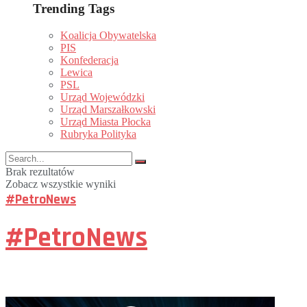
Trending Tags
Koalicja Obywatelska
PIS
Konfederacja
Lewica
PSL
Urząd Wojewódzki
Urząd Marszałkowski
Urząd Miasta Płocka
Rubryka Polityka
Brak rezultatów
Zobacz wszystkie wyniki
#PetroNews
#PetroNews