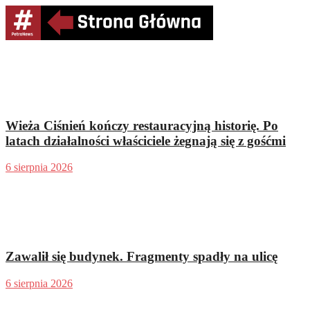
Wieża Ciśnień kończy restauracyjną historię. Po
latach działalności właściciele żegnają się z gośćmi
6 sierpnia 2026
Zawalił się budynek. Fragmenty spadły na ulicę
6 sierpnia 2026