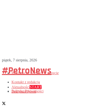
piątek, 7 sierpnia, 2026
#PetroNews
Reklama na portalu i w gazecie
Kontakt z redakcją
Aktualności
START
Polityka Prywatności
Bezpieczeństwo