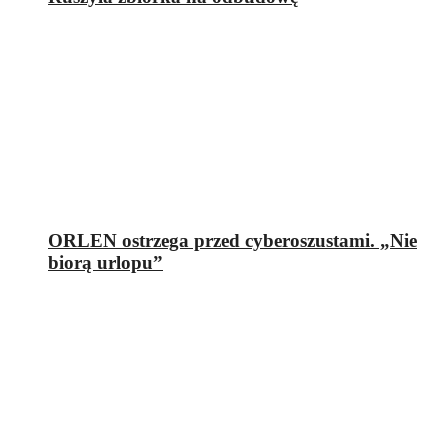
ORLEN ostrzega przed cyberoszustami. „Nie
biorą urlopu”