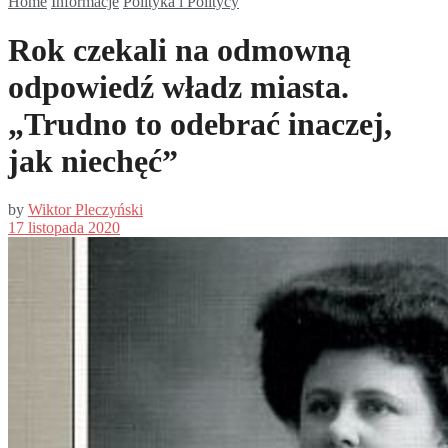
Home
Informacje
Polityka i Politycy
Rok czekali na odmowną
odpowiedź władz miasta.
„Trudno to odebrać inaczej,
jak niechęć”
by
Wiktor Pleczyński
17 listopada 2020