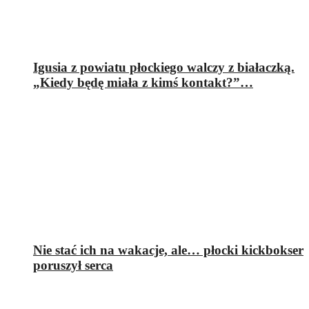
Igusia z powiatu płockiego walczy z białaczką.
„Kiedy będę miała z kimś kontakt?”…
Nie stać ich na wakacje, ale… płocki kickbokser
poruszył serca