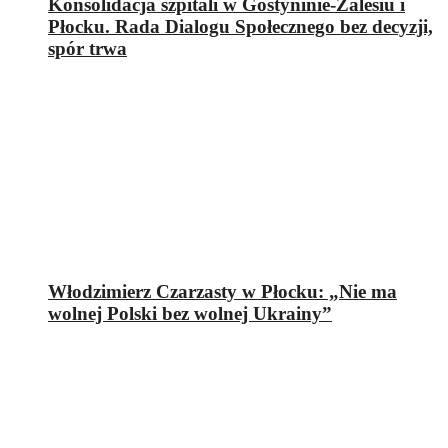
Konsolidacja szpitali w Gostyninie-Zalesiu i
Płocku. Rada Dialogu Społecznego bez decyzji,
spór trwa
Włodzimierz Czarzasty w Płocku: „Nie ma
wolnej Polski bez wolnej Ukrainy”