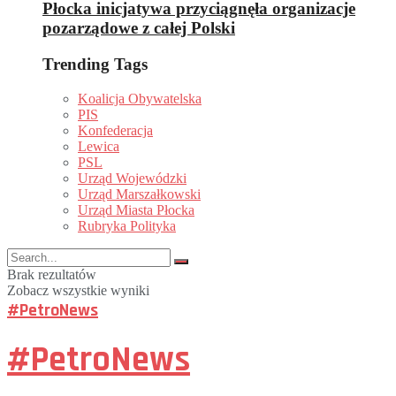
Płocka inicjatywa przyciągnęła organizacje
pozarządowe z całej Polski
Trending Tags
Koalicja Obywatelska
PIS
Konfederacja
Lewica
PSL
Urząd Wojewódzki
Urząd Marszałkowski
Urząd Miasta Płocka
Rubryka Polityka
Brak rezultatów
Zobacz wszystkie wyniki
#PetroNews
#PetroNews