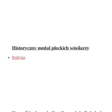
Historyczny medal płockich wioślarzy
Polityka