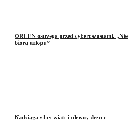
ORLEN ostrzega przed cyberoszustami. „Nie
biorą urlopu”
Nadciąga silny wiatr i ulewny deszcz