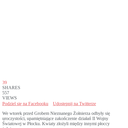
39
SHARES
557
VIEWS
Podziel się na Facebooku
Udostępnij na Twitterze
We wtorek przed Grobem Nieznanego Żołnierza odbyły się
uroczystości, upamiętniające zakończenie działań II Wojny
Światowej w Płocku. Kwiaty złożyli między innymi płoccy