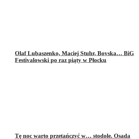
Olaf Lubaszenko, Maciej Stuhr, Bovska… BiG
Festivalowski po raz piąty w Płocku
Tę noc warto przetańczyć w… stodole. Osada