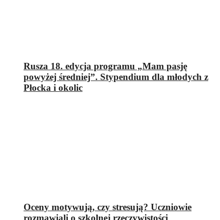
Rusza 18. edycja programu „Mam pasję
powyżej średniej”. Stypendium dla młodych z
Płocka i okolic
Oceny motywują, czy stresują? Uczniowie
rozmawiali o szkolnej rzeczywistości