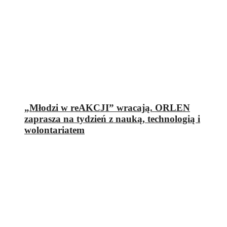
„Młodzi w reAKCJI” wracają. ORLEN
zaprasza na tydzień z nauką, technologią i
wolontariatem