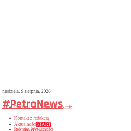
niedziela, 9 sierpnia, 2026
#PetroNews
Reklama na portalu i w gazecie
Kontakt z redakcją
Aktualności
START
Polityka Prywatności
Bezpieczeństwo