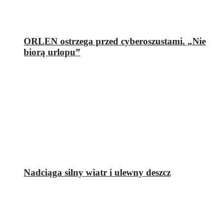
ORLEN ostrzega przed cyberoszustami. „Nie
biorą urlopu”
Nadciąga silny wiatr i ulewny deszcz