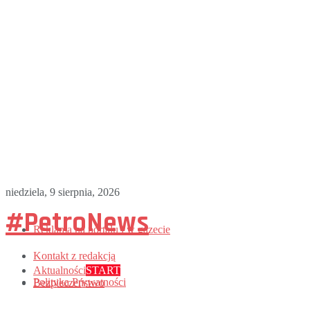
niedziela, 9 sierpnia, 2026
#PetroNews
Reklama na portalu i w gazecie
Kontakt z redakcją
Aktualności
START
Polityka Prywatności
Bezpieczeństwo