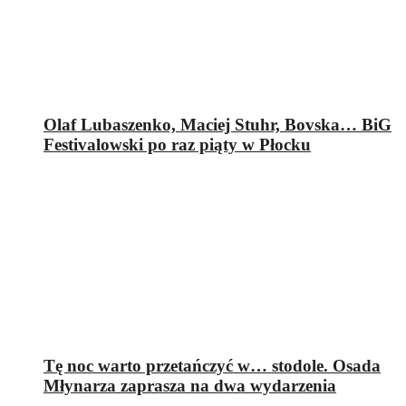
Olaf Lubaszenko, Maciej Stuhr, Bovska… BiG
Festivalowski po raz piąty w Płocku
Tę noc warto przetańczyć w… stodole. Osada
Młynarza zaprasza na dwa wydarzenia