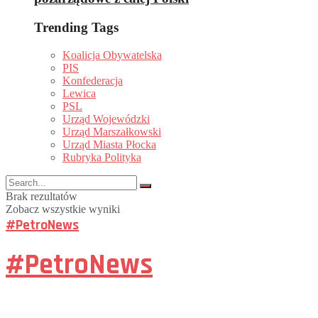
Trending Tags
Koalicja Obywatelska
PIS
Konfederacja
Lewica
PSL
Urząd Wojewódzki
Urząd Marszałkowski
Urząd Miasta Płocka
Rubryka Polityka
Brak rezultatów
Zobacz wszystkie wyniki
#PetroNews
#PetroNews