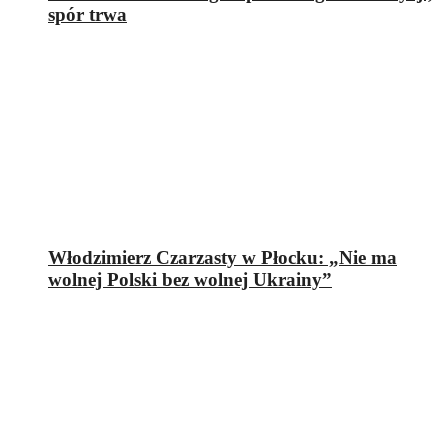
spór trwa
Włodzimierz Czarzasty w Płocku: „Nie ma
wolnej Polski bez wolnej Ukrainy”