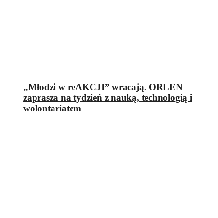
„Młodzi w reAKCJI” wracają. ORLEN
zaprasza na tydzień z nauką, technologią i
wolontariatem