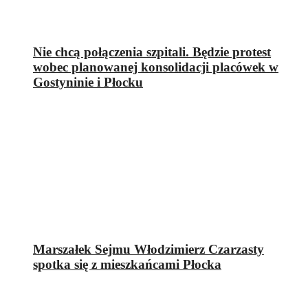
Nie chcą połączenia szpitali. Będzie protest
wobec planowanej konsolidacji placówek w
Gostyninie i Płocku
Marszałek Sejmu Włodzimierz Czarzasty
spotka się z mieszkańcami Płocka