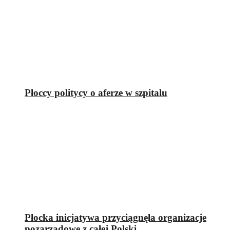
Płoccy politycy o aferze w szpitalu
Płocka inicjatywa przyciągnęła organizacje
pozarządowe z całej Polski