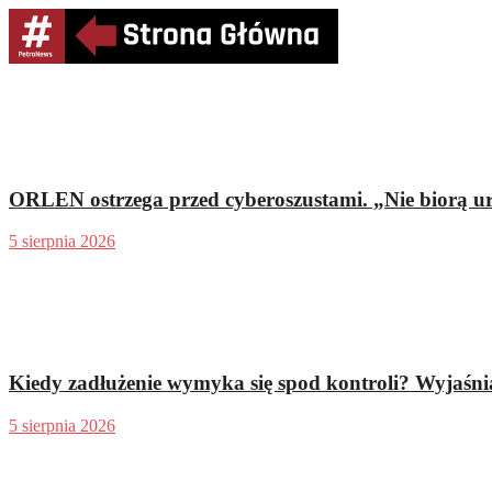
ORLEN ostrzega przed cyberoszustami. „Nie biorą u
5 sierpnia 2026
Kiedy zadłużenie wymyka się spod kontroli? Wyjaśn
5 sierpnia 2026