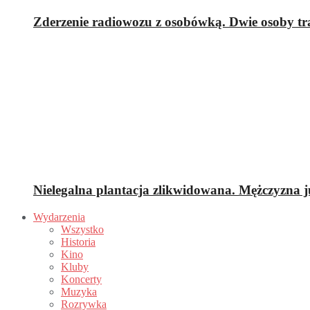
Zderzenie radiowozu z osobówką. Dwie osoby traf
Nielegalna plantacja zlikwidowana. Mężczyzna już
Wydarzenia
Wszystko
Historia
Kino
Kluby
Koncerty
Muzyka
Rozrywka