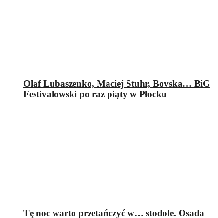
Olaf Lubaszenko, Maciej Stuhr, Bovska… BiG
Festivalowski po raz piąty w Płocku
Tę noc warto przetańczyć w… stodole. Osada