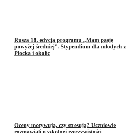
Rusza 18. edycja programu „Mam pasję
powyżej średniej”. Stypendium dla młodych z
Płocka i okolic
Oceny motywują, czy stresują? Uczniowie
rozmawiali o szkolnej rzeczywistości