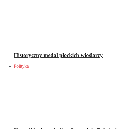
Historyczny medal płockich wioślarzy
Polityka