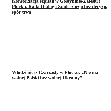
Konsolidacja szpitali w Gostyninie-Zalesiu i
Płocku. Rada Dialogu Społecznego bez decyzji,
spór trwa
Włodzimierz Czarzasty w Płocku: „Nie ma
wolnej Polski bez wolnej Ukrainy”