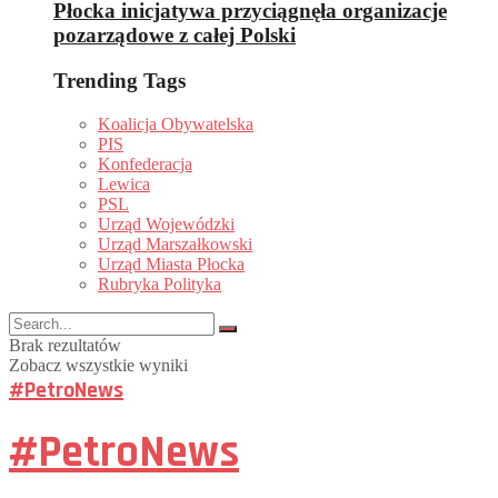
Płocka inicjatywa przyciągnęła organizacje
pozarządowe z całej Polski
Trending Tags
Koalicja Obywatelska
PIS
Konfederacja
Lewica
PSL
Urząd Wojewódzki
Urząd Marszałkowski
Urząd Miasta Płocka
Rubryka Polityka
Brak rezultatów
Zobacz wszystkie wyniki
#PetroNews
#PetroNews