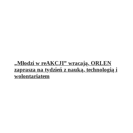
„Młodzi w reAKCJI” wracają. ORLEN
zaprasza na tydzień z nauką, technologią i
wolontariatem