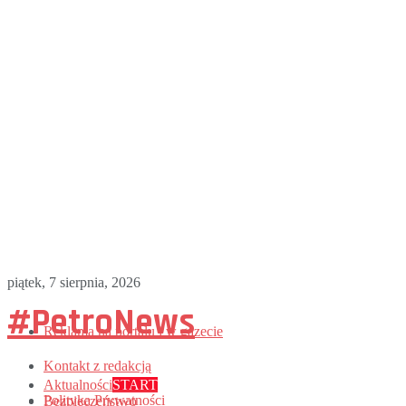
piątek, 7 sierpnia, 2026
#PetroNews
Reklama na portalu i w gazecie
Kontakt z redakcją
Aktualności
START
Polityka Prywatności
Bezpieczeństwo