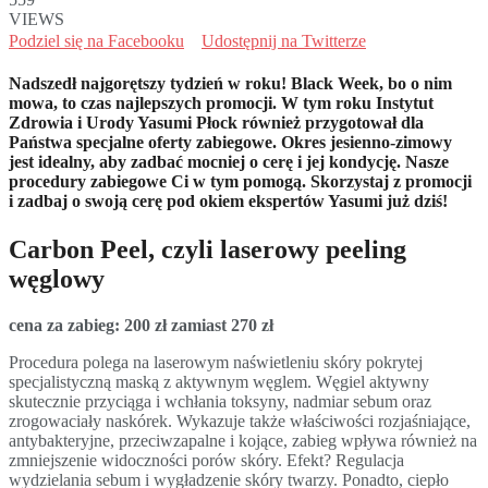
VIEWS
Podziel się na Facebooku
Udostępnij na Twitterze
Nadszedł najgorętszy tydzień w roku! Black Week, bo o nim
mowa, to czas najlepszych promocji. W tym roku Instytut
Zdrowia i Urody Yasumi Płock również przygotował dla
Państwa specjalne oferty zabiegowe. Okres jesienno-zimowy
jest idealny, aby zadbać mocniej o cerę i jej kondycję. Nasze
procedury zabiegowe Ci w tym pomogą. Skorzystaj z promocji
i zadbaj o swoją cerę pod okiem ekspertów Yasumi już dziś!
Carbon Peel, czyli laserowy peeling
węglowy
cena za zabieg: 200 zł zamiast 270 zł
Procedura polega na laserowym naświetleniu skóry pokrytej
specjalistyczną maską z aktywnym węglem. Węgiel aktywny
skutecznie przyciąga i wchłania toksyny, nadmiar sebum oraz
zrogowaciały naskórek. Wykazuje także właściwości rozjaśniające,
antybakteryjne, przeciwzapalne i kojące, zabieg wpływa również na
zmniejszenie widoczności porów skóry. Efekt? Regulacja
wydzielania sebum i wygładzenie skóry twarzy. Ponadto, ciepło