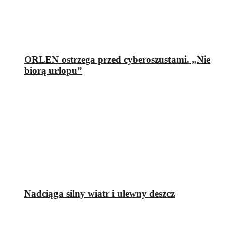
ORLEN ostrzega przed cyberoszustami. „Nie
biorą urlopu”
Nadciąga silny wiatr i ulewny deszcz