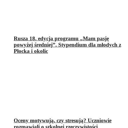
Rusza 18. edycja programu „Mam pasję
powyżej średniej”. Stypendium dla młodych z
Płocka i okolic
Oceny motywują, czy stresują? Uczniowie
rozmawiali o szkolnej rzeczywistości