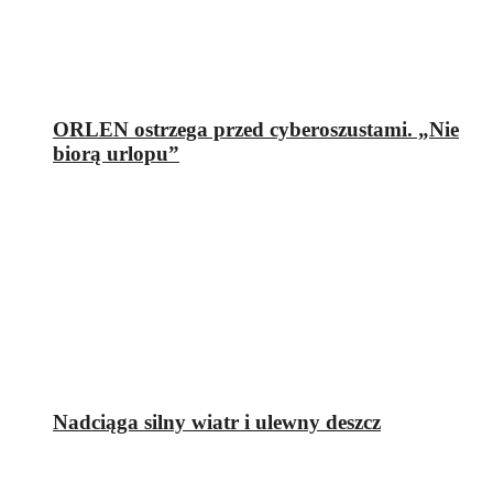
ORLEN ostrzega przed cyberoszustami. „Nie
biorą urlopu”
Nadciąga silny wiatr i ulewny deszcz