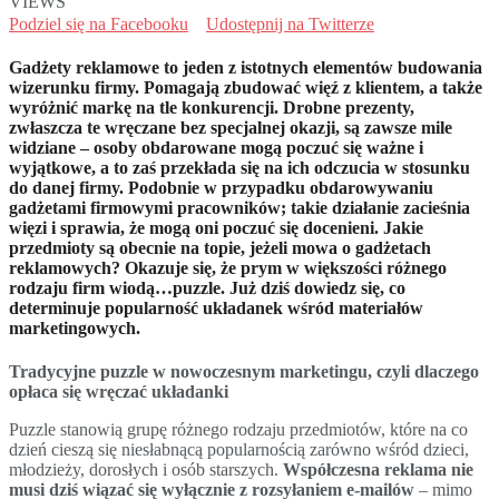
VIEWS
Podziel się na Facebooku
Udostępnij na Twitterze
Gadżety reklamowe to jeden z istotnych elementów budowania
wizerunku firmy. Pomagają zbudować więź z klientem, a także
wyróżnić markę na tle konkurencji. Drobne prezenty,
zwłaszcza te wręczane bez specjalnej okazji, są zawsze mile
widziane – osoby obdarowane mogą poczuć się ważne i
wyjątkowe, a to zaś przekłada się na ich odczucia w stosunku
do danej firmy. Podobnie w przypadku obdarowywaniu
gadżetami firmowymi pracowników; takie działanie zacieśnia
więzi i sprawia, że mogą oni poczuć się docenieni. Jakie
przedmioty są obecnie na topie, jeżeli mowa o gadżetach
reklamowych? Okazuje się, że prym w większości różnego
rodzaju firm wiodą…puzzle. Już dziś dowiedz się, co
determinuje popularność układanek wśród materiałów
marketingowych.
Tradycyjne puzzle w nowoczesnym marketingu, czyli dlaczego
opłaca się wręczać układanki
Puzzle stanowią grupę różnego rodzaju przedmiotów, które na co
dzień cieszą się niesłabnącą popularnością zarówno wśród dzieci,
młodzieży, dorosłych i osób starszych.
Współczesna reklama nie
musi dziś wiązać się wyłącznie z rozsyłaniem e-mailów
– mimo