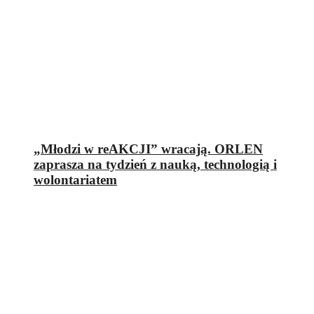
„Młodzi w reAKCJI” wracają. ORLEN
zaprasza na tydzień z nauką, technologią i
wolontariatem