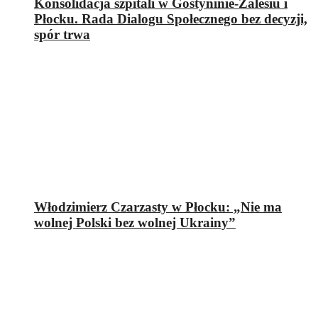
Konsolidacja szpitali w Gostyninie-Zalesiu i
Płocku. Rada Dialogu Społecznego bez decyzji,
spór trwa
Włodzimierz Czarzasty w Płocku: „Nie ma
wolnej Polski bez wolnej Ukrainy”