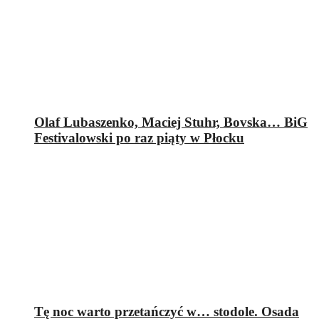
Olaf Lubaszenko, Maciej Stuhr, Bovska… BiG
Festivalowski po raz piąty w Płocku
Tę noc warto przetańczyć w… stodole. Osada