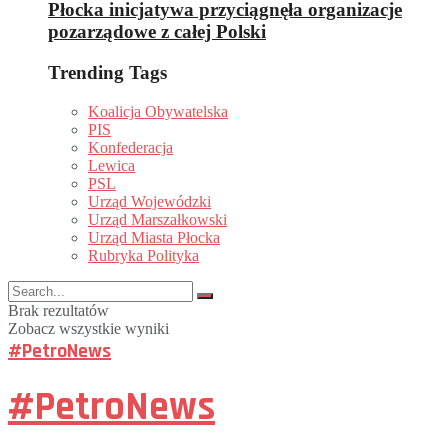
Płocka inicjatywa przyciągnęła organizacje
pozarządowe z całej Polski
Trending Tags
Koalicja Obywatelska
PIS
Konfederacja
Lewica
PSL
Urząd Wojewódzki
Urząd Marszałkowski
Urząd Miasta Płocka
Rubryka Polityka
Brak rezultatów
Zobacz wszystkie wyniki
#PetroNews
#PetroNews