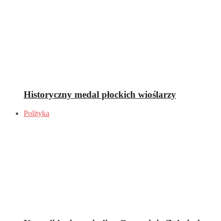
Historyczny medal płockich wioślarzy
Polityka