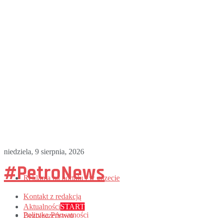
niedziela, 9 sierpnia, 2026
#PetroNews
Reklama na portalu i w gazecie
Kontakt z redakcją
Aktualności
START
Polityka Prywatności
Bezpieczeństwo