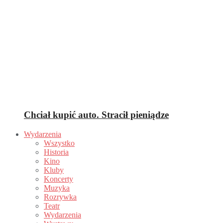
Chciał kupić auto. Stracił pieniądze
Wydarzenia
Wszystko
Historia
Kino
Kluby
Koncerty
Muzyka
Rozrywka
Teatr
Wydarzenia