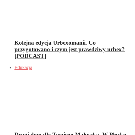
Kolejna edycja Urbexomanii. Co
przygotowano i czym jest prawdziwy urbex?
[PODCAST]
Edukacja
Drugi dom dla Twojego Maluszka. W Płocku