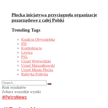
Płocka inicjatywa przyciągnęła organizacje
pozarządowe z całej Polski
Trending Tags
Koalicja Obywatelska
PIS
Konfederacja
Lewica
PSL
Urząd Wojewódzki
Urząd Marszałkowski
Urząd Miasta Płocka
Rubryka Polityka
Brak rezultatów
Zobacz wszystkie wyniki
#PetroNews