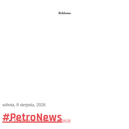
Reklama
sobota, 8 sierpnia, 2026
#PetroNews
Reklama na portalu i w gazecie