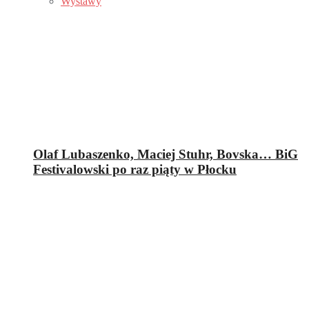
Wystawy
Olaf Lubaszenko, Maciej Stuhr, Bovska… BiG
Festivalowski po raz piąty w Płocku