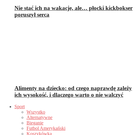
Nie stać ich na wakacje, ale… płocki kickbokser
poruszył serca
Alimenty na dziecko: od czego naprawdę zależy
ich wysokość, i dlaczego warto o nie walczyć
Sport
Wszystko
Alternatywne
Bieganie
Futbol Amerykański
Koszykówka