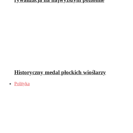
Historyczny medal płockich wioślarzy
Polityka