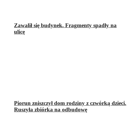
Zawalił się budynek. Fragmenty spadły na
ulicę
Piorun zniszczył dom rodziny z czwórką dzieci.
Ruszyła zbiórka na odbudowę