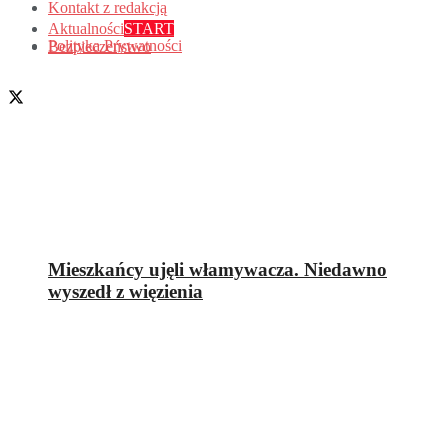
Kontakt z redakcją
Aktualności
START
Polityka Prywatności
Bezpieczeństwo
Mieszkańcy ujęli włamywacza. Niedawno
wyszedł z więzienia