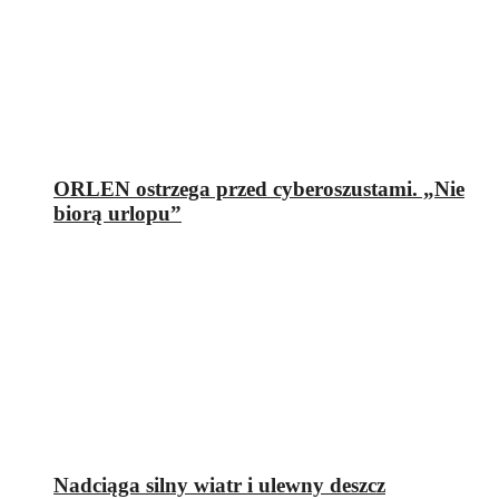
ORLEN ostrzega przed cyberoszustami. „Nie
biorą urlopu”
Nadciąga silny wiatr i ulewny deszcz