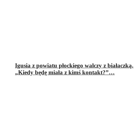
Igusia z powiatu płockiego walczy z białaczką.
„Kiedy będę miała z kimś kontakt?”…