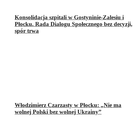
Konsolidacja szpitali w Gostyninie-Zalesiu i
Płocku. Rada Dialogu Społecznego bez decyzji,
spór trwa
Włodzimierz Czarzasty w Płocku: „Nie ma
wolnej Polski bez wolnej Ukrainy”