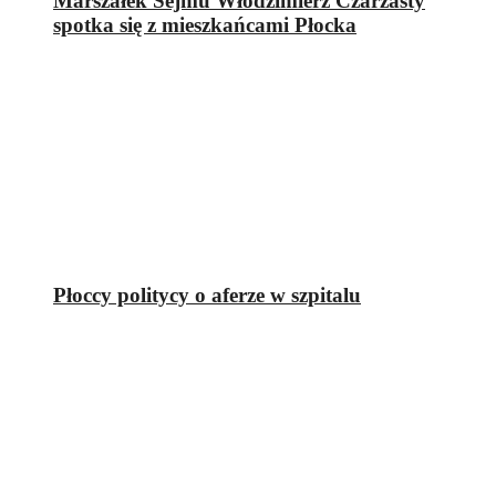
Marszałek Sejmu Włodzimierz Czarzasty
spotka się z mieszkańcami Płocka
Płoccy politycy o aferze w szpitalu