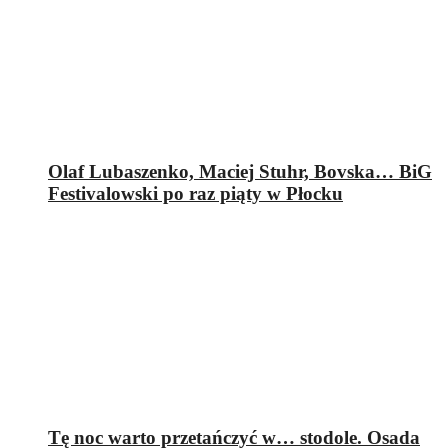
Olaf Lubaszenko, Maciej Stuhr, Bovska… BiG
Festivalowski po raz piąty w Płocku
Tę noc warto przetańczyć w… stodole. Osada