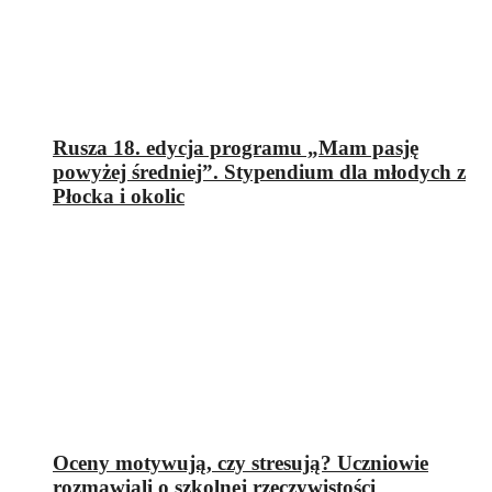
Rusza 18. edycja programu „Mam pasję
powyżej średniej”. Stypendium dla młodych z
Płocka i okolic
Oceny motywują, czy stresują? Uczniowie
rozmawiali o szkolnej rzeczywistości