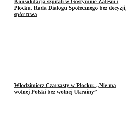
Konsolidacja szpitali w Gostyninie-Zalesiu i
Płocku. Rada Dialogu Społecznego bez decyzji,
spór trwa
Włodzimierz Czarzasty w Płocku: „Nie ma
wolnej Polski bez wolnej Ukrainy”