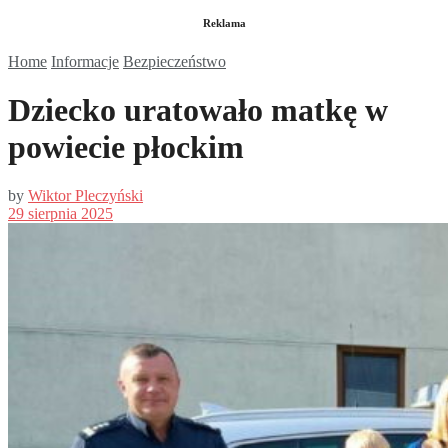
Reklama
Home
Informacje
Bezpieczeństwo
Dziecko uratowało matkę w
powiecie płockim
by
Wiktor Pleczyński
29 sierpnia 2025