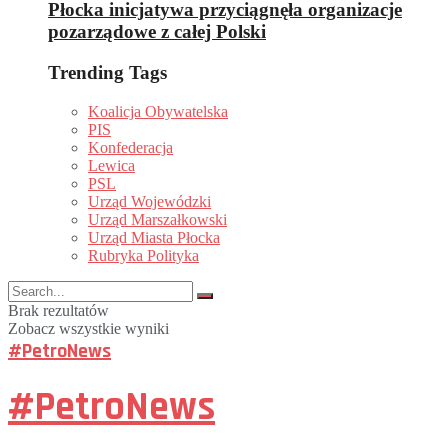
Płocka inicjatywa przyciągnęła organizacje
pozarządowe z całej Polski
Trending Tags
Koalicja Obywatelska
PIS
Konfederacja
Lewica
PSL
Urząd Wojewódzki
Urząd Marszałkowski
Urząd Miasta Płocka
Rubryka Polityka
Brak rezultatów
Zobacz wszystkie wyniki
#PetroNews
#PetroNews