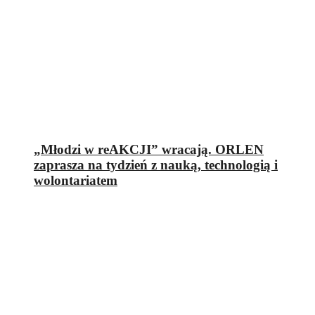
„Młodzi w reAKCJI” wracają. ORLEN
zaprasza na tydzień z nauką, technologią i
wolontariatem