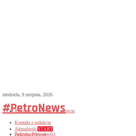
niedziela, 9 sierpnia, 2026
#PetroNews
Reklama na portalu i w gazecie
Kontakt z redakcją
Aktualności
START
Polityka Prywatności
Bezpieczeństwo