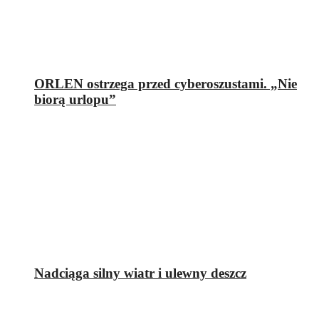
ORLEN ostrzega przed cyberoszustami. „Nie
biorą urlopu”
Nadciąga silny wiatr i ulewny deszcz