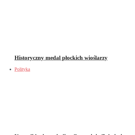
Historyczny medal płockich wioślarzy
Polityka